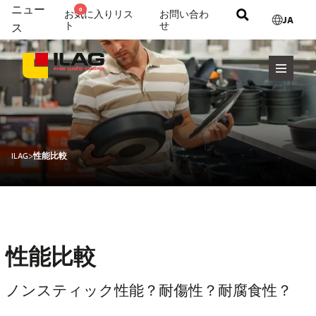
ニュー
0
お気に入りリス
お問い合わ
JA
ト
せ
ス
ILAG
>
性能比較
性能比較
ノンスティック性能？耐傷性？耐腐食性？