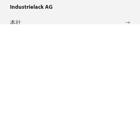
Industrielack AG
本社
グローバル拠点
言語選択：
DE
EN
JA
CN
サービス
法令・規制情報ダウンロード認証・証明書関連リンク
よくあるご質問