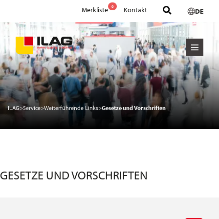
0
Merkliste
Kontakt
DE
ILAG
>
Service
>
Weiterführende Links
>
Gesetze und Vorschriften
GESETZE UND VORSCHRIFTEN