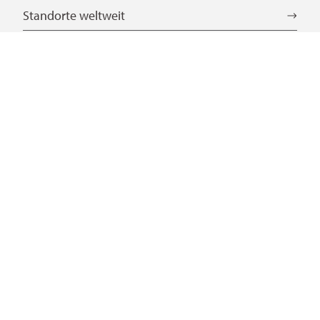
Standorte weltweit
Sprachauswahl:
DE
EN
CN
Service
Gesetze und Vorschriften
Download Center
Zertifikate
Weiterführende Links
Häufige Fragen