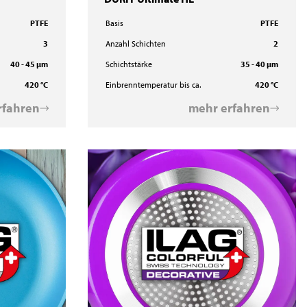
PTFE
Basis
PTFE
3
Anzahl Schichten
2
40 - 45 µm
Schichtstärke
35 - 40 µm
420 °C
Einbrenntemperatur bis ca.
420 °C
rfahren
mehr erfahren
ILACOLOR R