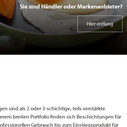
Sie sind Händler oder Markenanbieter?
Bakeware Coil
Hier entlang
Bakeware Spray
Kitchen Electrics
Home Gadgets
 sind als 2 oder 3-schichtige, teils verstärkte
serem breiten Portfolio finden sich Beschichtungen für
ofessionellen Gebrauch bis zum Einstiegsprodukt für