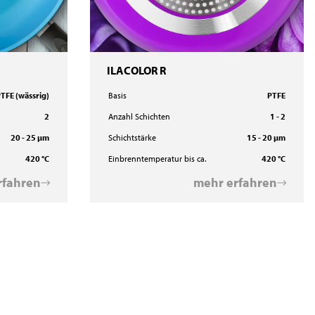
ILACOLOR R
TFE (wässrig)
Basis
PTFE
2
Anzahl Schichten
1 - 2
20 - 25 µm
Schichtstärke
15 - 20 µm
420 °C
Einbrenntemperatur bis ca.
420 °C
rfahren
mehr erfahren