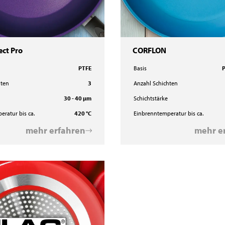
ect Pro
CORFLON
PTFE
Basis
P
hten
3
Anzahl Schichten
30 - 40 µm
Schichtstärke
ratur bis ca.
420 °C
Einbrenntemperatur bis ca.
mehr erfahren
mehr e
100