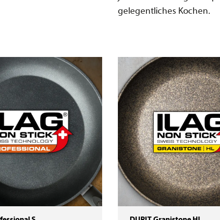
gelegentliches Kochen.
ional S
DURIT Granistone HL
fessional S
DURIT Granistone HL