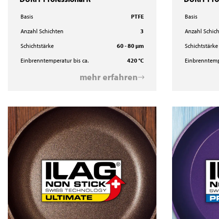
Basis
PTFE
Basis
Anzahl Schichten
3
Anzahl Schic
Schichtstärke
60 - 80 µm
Schichtstärke
Einbrenntemperatur bis ca.
420 °C
Einbrenntempe
mehr erfahren
DURIT Protect Pro
DURIT Select 