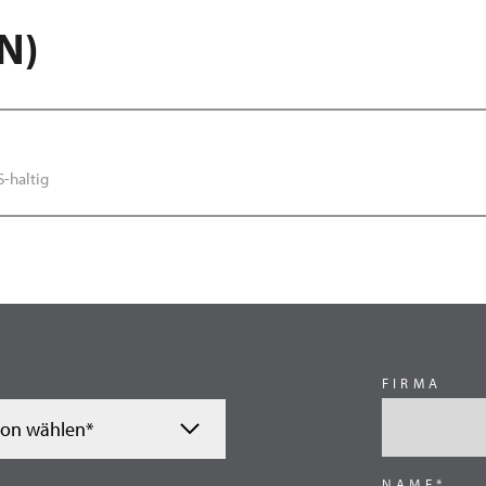
N)
S-haltig
FIRMA
ion wählen*
NAME*