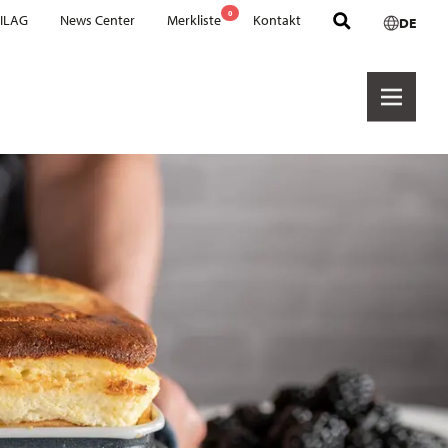
0
 ILAG
News Center
Merkliste
Kontakt
DE
Hersteller
Cookware PTFE
Cookware Ceramic
Hexashield