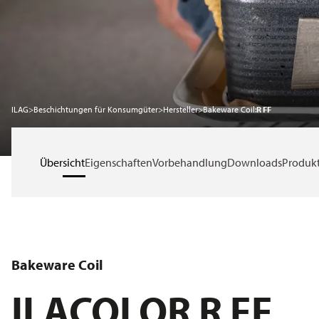
Nachhaltigkeit
Karriere
ILAG
>
Beschichtungen für Konsumgüter
>
Hersteller
>
Bakeware Coil:
R FF
Service
Übersicht
Eigenschaften
Vorbehandlung
Downloads
Produkt
News
Über ILAG
Bakeware Coil
ILACOLOR R FF