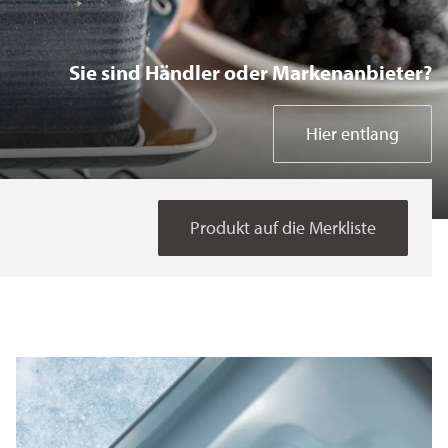
Bakeware Coil
Sie sind Händler oder Markenanbieter?
Bakeware Spray
Hier entlang
Kitchen Electrics
Produkt auf die Merkliste
Home Gadgets