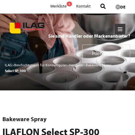
0
Merkliste
Kontakt
DE
Sie sind Händler oder Markenanbieter?
Hier entlang
ILAG
>
Beschichtungen für Konsumgüter
>
Hersteller
>
Bakeware Spray:
Select SP-300
Bakeware Spray
ILAFLON Select SP-300