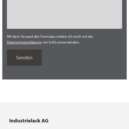
Südost Asien
Thailand
Tschechien
Mit dem Versand des Formulars erkläre ich mich mit der
Türkei
Datenschutzerklärung
von ILAG einverstanden.
USA
Vietnam
Industrielack AG