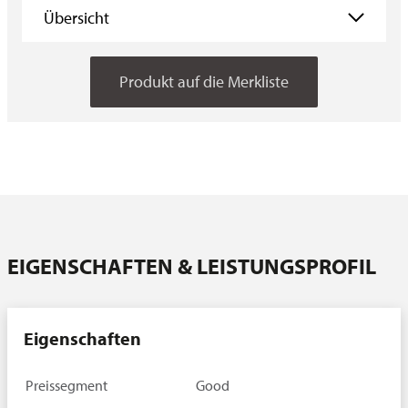
Übersicht
Übersicht
Produkt auf die Merkliste
Eigenschaften
Vorbehandlung
Aufbau
Testmethoden
Downloads
Ansprechpartner
EIGENSCHAFTEN & LEISTUNGSPROFIL
Eigenschaften
Preissegment
Good