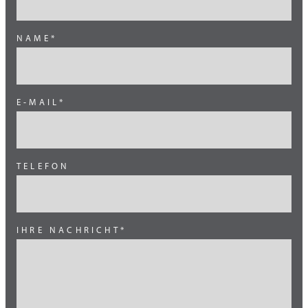
China
NAME*
Grossbritannien
Indien
Kanada
E-MAIL*
Mexiko
Mittlerer Osten
TELEFON
Ost Europa
Skandinavien
Süd Amerika
IHRE NACHRICHT*
Süd Europa
Süd Europa (Italien)
Süd Korea