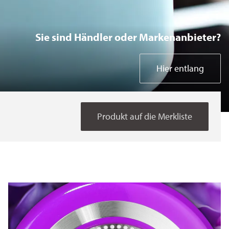
Bakeware Coil
Sie sind Händler oder Markenanbieter?
Bakeware Spray
Hier entlang
Kitchen Electrics
Produkt auf die Merkliste
Home Gadgets