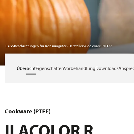
Nachhaltigkeit
Karriere
ILAG
>
Beschichtungen für Konsumgüter
>
Hersteller
>
Cookware PTFE:
R
Service
Übersicht
Eigenschaften
Vorbehandlung
Downloads
Anspre
News
Über ILAG
Cookware (PTFE)
ILACOLOR R