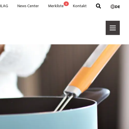
0
 ILAG
News Center
Merkliste
Kontakt
DE
Hersteller
Cookware PTFE
Cookware Ceramic
Hexashield