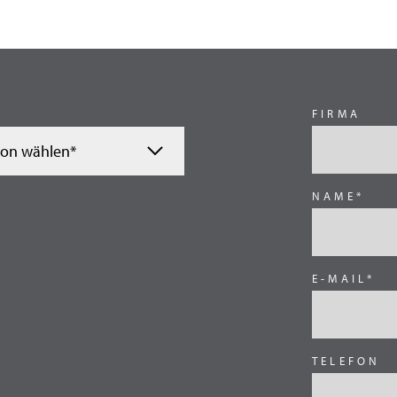
FIRMA
ion wählen*
NAME*
E-MAIL*
nnien
TELEFON