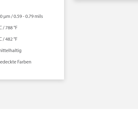
20 µm / 0.59 - 0.79 mils
C / 788 °F
C / 482 °F
ittelhaltig
gedeckte Farben