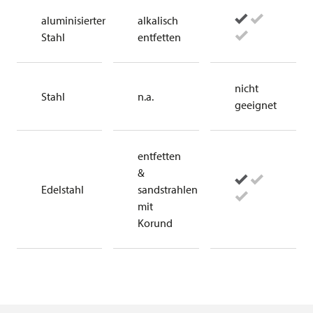
aluminisierter
alkalisch
Stahl
entfetten
nicht
Stahl
n.a.
geeignet
entfetten
&
Edelstahl
sandstrahlen
mit
Korund