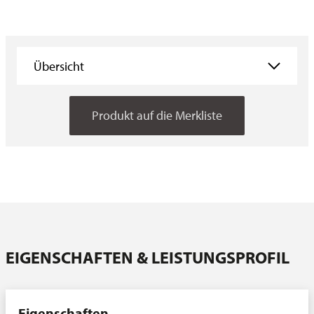
Übersicht
Übersicht
Produkt auf die Merkliste
Eigenschaften
Vorbehandlung
Aufbau
Testmethoden
Downloads
Ansprechpartner
EIGENSCHAFTEN & LEISTUNGSPROFIL
Eigenschaften