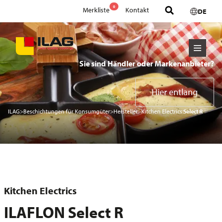
0
Merkliste
Kontakt
DE
Sie sind Händler oder Markenanbieter?
Hier entlang
ILAG
>
Beschichtungen für Konsumgüter
>
Hersteller
>
Kitchen Electrics:
Select R
Kitchen Electrics
ILAFLON Select R