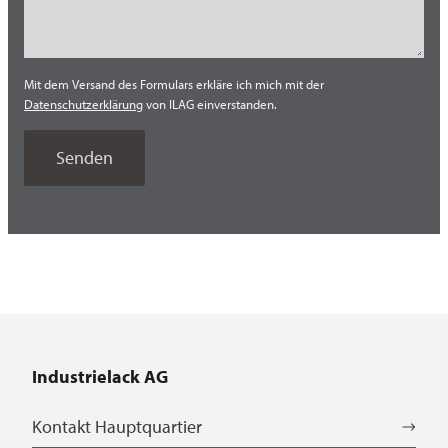
Thailand
Tschechien
Mit dem Versand des Formulars erkläre ich mich mit der
Türkei
Datenschutzerklärung
von ILAG einverstanden.
USA
Vietnam
Industrielack AG
Kontakt Hauptquartier