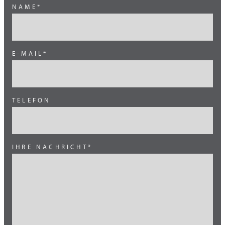
NAME*
Grossbritannien
Indien
Kanada
E-MAIL*
Mexiko
Mittlerer Osten
TELEFON
Ost Europa
Skandinavien
Süd Amerika
IHRE NACHRICHT*
Süd Europa
Süd Europa (Italien)
Süd Korea
Südost Asien