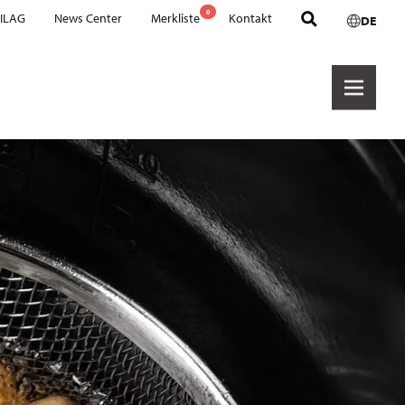
0
 ILAG
News Center
Merkliste
Kontakt
DE
Hersteller
Cookware PTFE
Cookware Ceramic
Hexashield