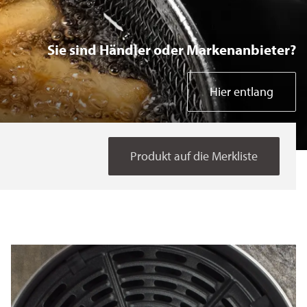
Bakeware Coil
Sie sind Händler oder Markenanbieter?
Bakeware Spray
Hier entlang
Kitchen Electrics
Produkt auf die Merkliste
Home Gadgets