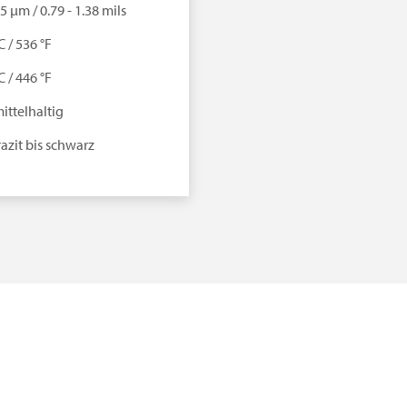
35 µm / 0.79 - 1.38 mils
C / 536 °F
C / 446 °F
ittelhaltig
azit bis schwarz