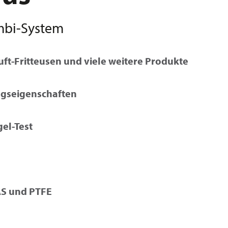
ombi-System
uft-Fritteusen und viele weitere Produkte
ngseigenschaften
el-Test
AS und PTFE