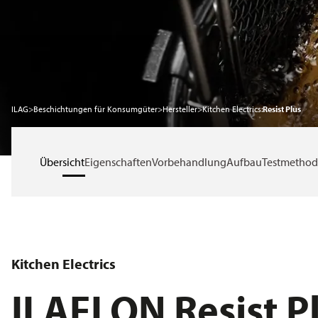
Nachhaltigkeit
Karriere
ILAG
>
Beschichtungen für Konsumgüter
>
Hersteller
>
Kitchen Electrics:
Resist Plus
Service
Übersicht
Eigenschaften
Vorbehandlung
Aufbau
Testmetho
News
Über ILAG
Kitchen Electrics
ILAFLON Resist P