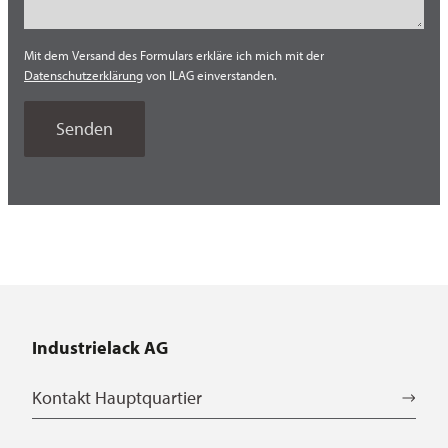
Süd Europa (Italien)
Mit dem Versand des Formulars erkläre ich mich mit der
Süd Korea
Datenschutzerklärung
von ILAG einverstanden.
Südost Asien
Thailand
Tschechien
Türkei
USA
Vietnam
Industrielack AG
Kontakt Hauptquartier