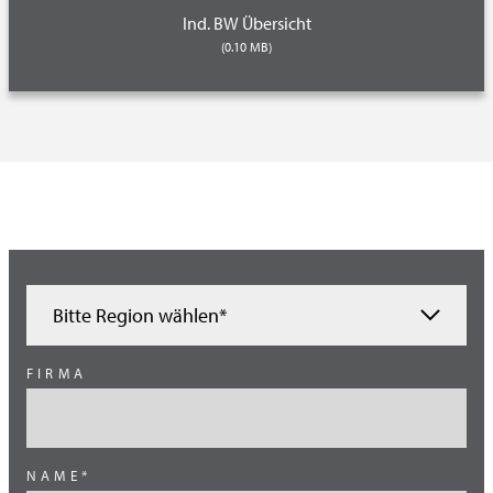
Ind. BW Übersicht
(0.10 MB)
Bitte Region wählen*
Ägypten
FIRMA
Benelux (techn. Anwendungen)
Brasilien
NAME*
China