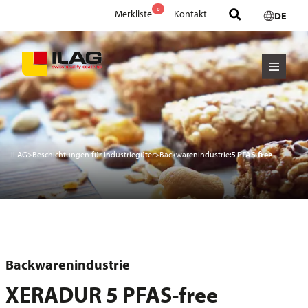
0
Merkliste
Kontakt
DE
ILAG
>
Beschichtungen für Industriegüter
>
Backwarenindustrie:
5 PFAS-free
Backwarenindustrie
XERADUR 5 PFAS-free