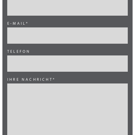
Deutschland Nord (techn. Anwendungen)
Deutschland Süd (techn. Anwendungen)
E-MAIL*
Grossbritannien
Kanada
TELEFON
Mexiko
Mittlerer Osten
Ost Europa
IHRE NACHRICHT*
Österreich (techn. Anwendungen)
Schweiz (techn. Anwendungen)
Skandinavien
Süd Amerika
Süd Europa