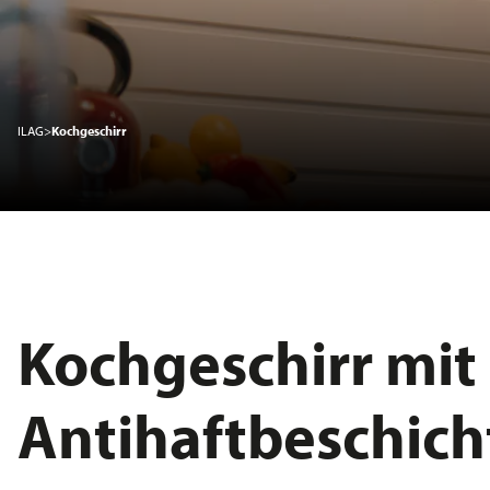
Nachhaltigkeit
ILAG
>
Kochgeschirr
Karriere
Service
News
Kochgeschirr mit
Über ILAG
Antihaftbeschic