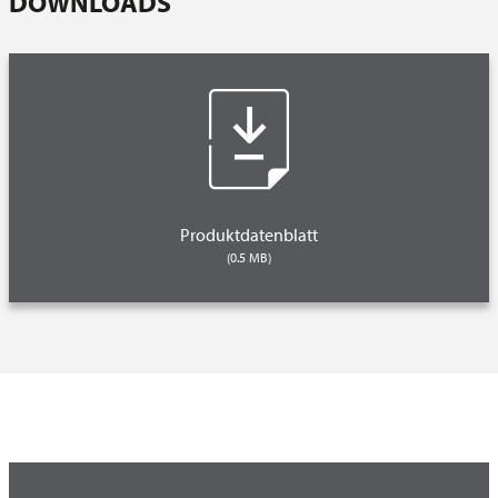
DOWNLOADS
Beschichtete Gegenstände können in der Spülmaschine
gereinigt werden, obwohl dies aufgrund der aggressiven
Reinigungsmittel nicht empfohlen wird. Eine Reinigung von
Hand ist vorzuziehen.
Produktdatenblatt
(0.5 MB)