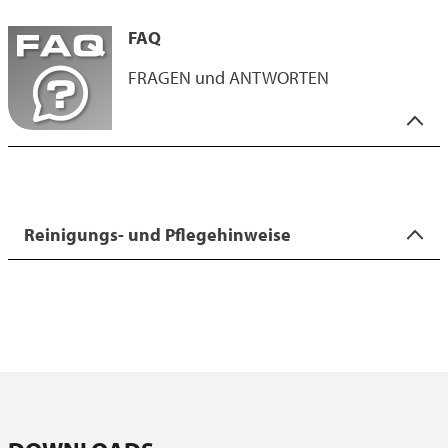
Unser Label "Swiss Technology Coatings" steht für höchste
Schweizer Qualität: entwickelt und geprüft in der Schweiz.
FAQ
Dieses Label spiegelt nicht nur die Exzellenz unserer
Beschichtungen wider, sondern auch unsere Verantwortung
FRAGEN und ANTWORTEN
entlang der gesamten Lieferkette. Unsere Beschichtungen
vereinen Innovation, Fortschritt und herausragende Qualität. Sie
überzeugen durch Langlebigkeit sowie die Einhaltung strenger
Sie haben die Fragen - wir haben die Antworten.
Standards - sowohl bei den verwendeten Rohstoffen als auch bei
Auf unserer FAQ-Seite finden Sie interessante Fakten zu unseren
den Arbeitsbedingungen.
Beschichtungen sowie nützliche Hinweise zur Verwendung und
Pflege der Produkte.
Reinigungs- und Pflegehinweise
Die Aussenseiten der Form mit einem feuchten Tuch
abwischen. Bei hartnäckiger Verunreinigung die Back-, Grill-
oder Auflaufform unter heissem Wasser, einem milden
Spülmittel und der feinen Seite eines Spülschwamms oder
einer weichen Spülbürste reinigen. Von einer Benützung mit
reinigenden Metallschwämmen wird dringendst abgeraten.
Die Form vor der Aufbewahrung immer gut trocken reiben.