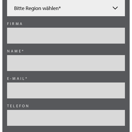
Bitte Region wählen*
Ägypten
FIRMA
Benelux
Brasilien
NAME*
China
Deutschland
Österreich
E-MAIL*
Schweiz
Skandinavien
TELEFON
Süd Europa
Süd Korea
Südost Asien