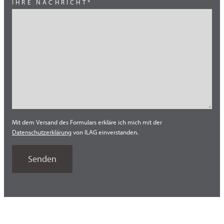
IHRE NACHRICHT*
Thailand
Türkei
Vietnam
Mit dem Versand des Formulars erkläre ich mich mit der
Datenschutzerklärung
von ILAG einverstanden.