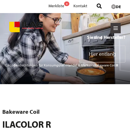
0
Merkliste
Kontakt
DE
Sie sind Hersteller?
Hier entlang
ILAG
>
Beschichtungen für Konsumgüter
>
Handel & Marken
>
Bakeware Coil:
R
Bakeware Coil
ILACOLOR R