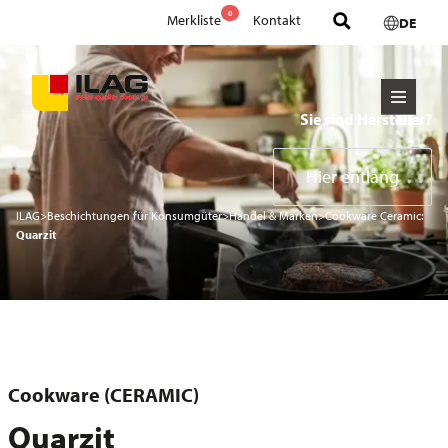
0
Merkliste
Kontakt
DE
Sie sind Hersteller?
Hier entlang
ILAG
>
Beschichtungen für Konsumgüter
>
Handel & Marken
>
Cookware Ceramic:
Quarzit
Cookware (CERAMIC)
Quarzit