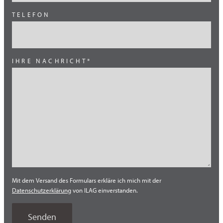
Skandinavien
TELEFON
Süd Europa
Süd Korea
Südost Asien
IHRE NACHRICHT*
Thailand
Türkei
Vietnam
Mit dem Versand des Formulars erkläre ich mich mit der
Datenschutzerklärung
von ILAG einverstanden.