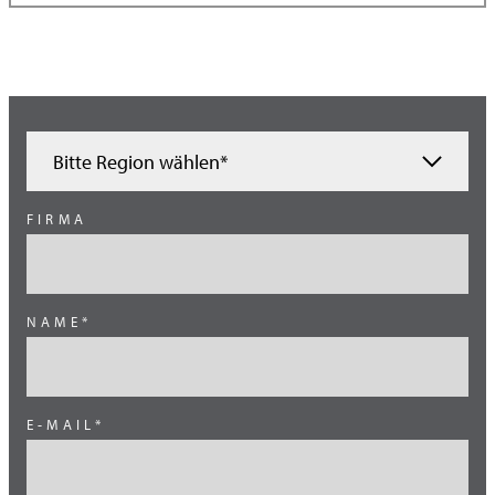
Bitte Region wählen*
Ägypten
FIRMA
Benelux
Brasilien
NAME*
China
Deutschland
Österreich
E-MAIL*
Schweiz