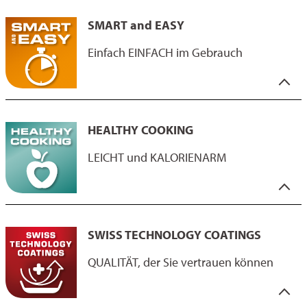
"Tough and Durable" bedeutet für Sie, dass Sie mit Ihrer Pfanne
Testmethoden? Gerne geben wir Ihnen dazu Auskunft.
auch mal ein bisschen härter "ans" Gericht gehen können.
SMART and EASY
Durch ihre spezielle Zusammensetzung erreicht die
Beschichtung einen Härtegrad, der auch ein Topfschwamm oder
Einfach EINFACH im Gebrauch
das kräftigere Schaben eines Pfannenwenders (kein Metall) nicht
so leicht was anhaben kann. Ein Profi-Produkt für Ihr Zuhause!
Der Nachweis für die gute Performance wird durch diverse
"Smart and Easy" verspricht höchsten Kochkomfort für Pfannen
industrieübliche Testmethoden erbracht - z.B. durch den LGA
und Töpfe im täglichen Gebrauch.
HEALTHY COOKING
Voll-Test oder auch den British Standard Abrasion-Test.
Auch mit nur wenig Zugabe von Fett oder Öl haftet das Bratgut
nicht an. Zudem zeichnet eine einfache Reinigen diese
LEICHT und KALORIENARM
Beschichtungen aus. Die guten Antihaft- und
Abriebeigenschaften sowie die sehr gute
Korrosionsbeständigkeit, was auch mal ein Spülen in der
"Healthy cooking" bedeutet für uns gesund und kalorienarm zu
Abwaschmaschine zulässt, werden durch branchenübliche Tests
kochen.
SWISS TECHNOLOGY COATINGS
bestätigt.
Dies ist mit unseren Antihaftbeschichtungen kein Problem, da
Unser Ziel bei ILAG ist es, das Leben der Verbraucher in dieser
für unsere Produkte nur eine geringe Menge an Öl, Fett oder
QUALITÄT, der Sie vertrauen können
hektischen Zeit ein wenig einfacher und "smarter" zu machen.
Butter erforderlich ist.