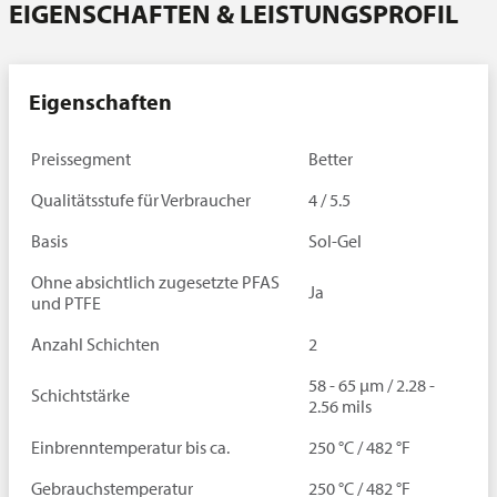
Ansprechpartner
EIGENSCHAFTEN & LEISTUNGSPROFIL
Eigenschaften
Preissegment
Better
Qualitätsstufe für Verbraucher
4 / 5.5
Basis
Sol-Gel
Ohne absichtlich zugesetzte PFAS
Ja
und PTFE
Anzahl Schichten
2
58 - 65 µm / 2.28 -
Schichtstärke
2.56 mils
Einbrenntemperatur bis ca.
250 °C / 482 °F
Gebrauchstemperatur
250 °C / 482 °F