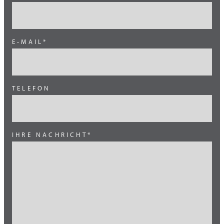
Deutschland
Österreich
E-MAIL*
Schweiz
Skandinavien
TELEFON
Süd Europa
Süd Korea
Südost Asien
IHRE NACHRICHT*
Thailand
Türkei
Vietnam