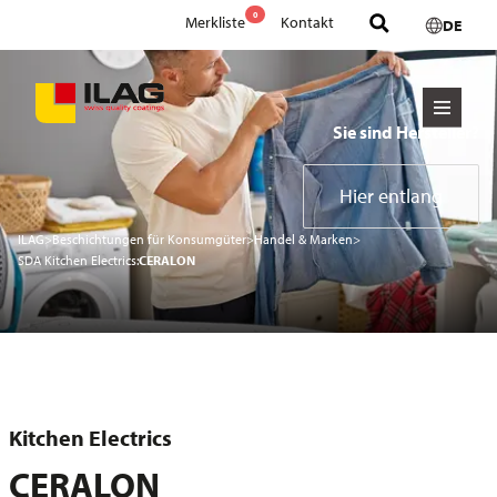
0
Merkliste
Kontakt
DE
Sie sind Hersteller?
Hier entlang
ILAG
>
Beschichtungen für Konsumgüter
>
Handel & Marken
>
SDA Kitchen Electrics:
CERALON
Kitchen Electrics
CERALON