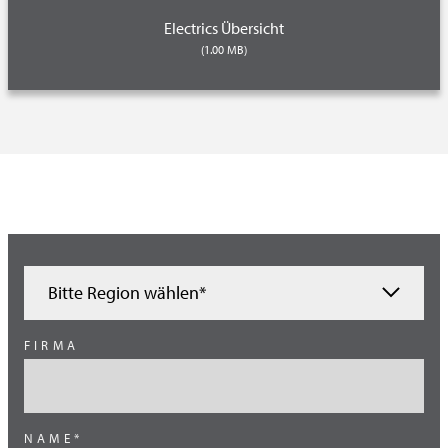
Electrics Übersicht
(1.00 MB)
Bitte Region wählen*
Ägypten
FIRMA
Benelux
Brasilien
NAME*
China