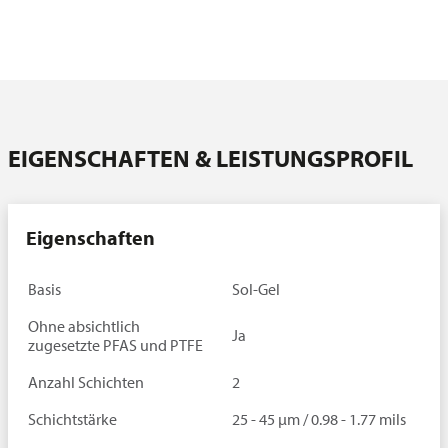
Testmethoden
Verbraucher­information
Downloads
Ansprechpartner
EIGENSCHAFTEN & LEISTUNGSPROFIL
Eigenschaften
Basis
Sol-Gel
Ohne absichtlich
Ja
zugesetzte PFAS und PTFE
Anzahl Schichten
2
Schichtstärke
25 - 45 µm / 0.98 - 1.77 mils