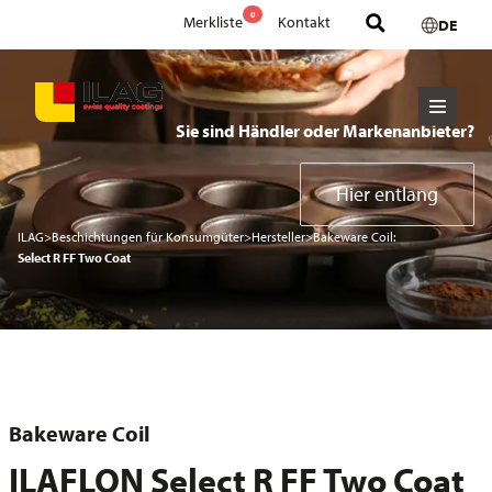
0
Merkliste
Kontakt
DE
Sie sind Händler oder Markenanbieter?
Hier entlang
ILAG
>
Beschichtungen für Konsumgüter
>
Hersteller
>
Bakeware Coil:
Select R FF Two Coat
Bakeware Coil
ILAFLON Select R FF Two Coat