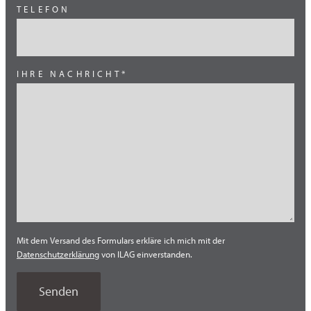
TELEFON
Skandinavien
Süd Amerika
Süd Europa
IHRE NACHRICHT*
Süd Europa (Italien)
Süd Korea
Südost Asien
Thailand
Tschechien
Türkei
Mit dem Versand des Formulars erkläre ich mich mit der
USA
Datenschutzerklärung
von ILAG einverstanden.
Vietnam