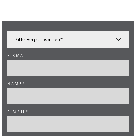
Bitte Region wählen*
Ägypten
FIRMA
Brasilien
China
NAME*
Grossbritannien
Kanada
Mexiko
E-MAIL*
Mittlerer Osten
Ost Europa