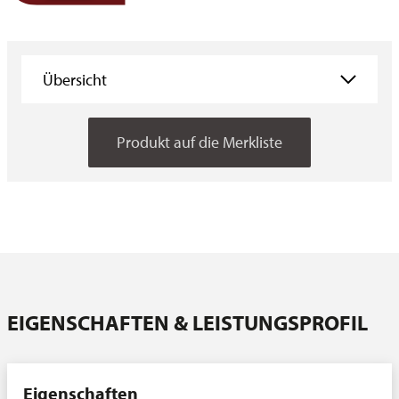
Übersicht
Übersicht
Produkt auf die Merkliste
Eigenschaften
Vorbehandlung
Aufbau
Testmethoden
Downloads
Ansprechpartner
EIGENSCHAFTEN & LEISTUNGSPROFIL
Eigenschaften