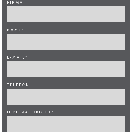
FIRMA
Brasilien
China
NAME*
Grossbritannien
Indien
Kanada
E-MAIL*
Mexiko
Mittlerer Osten
TELEFON
Ost Europa
Skandinavien
Süd Amerika
IHRE NACHRICHT*
Süd Europa