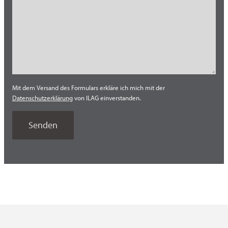
Süd Europa (Italien)
Süd Korea
Südost Asien
Thailand
Tschechien
Mit dem Versand des Formulars erkläre ich mich mit der
Türkei
Datenschutzerklärung
von ILAG einverstanden.
USA
Vietnam