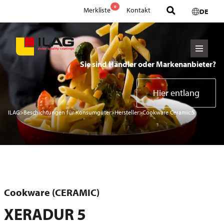
0
Merkliste
Kontakt
DE
Sie sind Händler oder Markenanbieter?
Hier entlang
ILAG
>
Beschichtungen für Konsumgüter
>
Hersteller
>
Cookware Ceramic:
5
Cookware (CERAMIC)
XERADUR 5