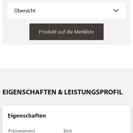
Übersicht
Übersicht
Produkt auf die Merkliste
Eigenschaften
Vorbehandlung
Aufbau
Testmethoden
Downloads
Produktalternative(n)
EIGENSCHAFTEN & LEISTUNGSPROFIL
Ansprechpartner
Eigenschaften
Preissegment
Best