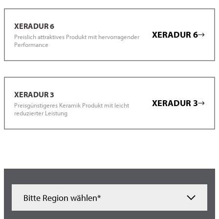
XERADUR 6
XERADUR 6
Preislich attraktives Produkt mit hervorragender
Performance
XERADUR 3
XERADUR 3
Preisgünstigeres Keramik Produkt mit leicht
reduzierter Leistung
Bitte Region wählen*
Ägypten