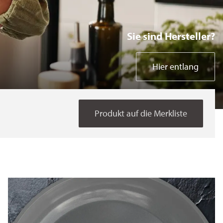
Bakeware Coil
Sie sind Hersteller?
Bakeware Spray
Hier entlang
SDA Kitchen Electrics
Produkt auf die Merkliste
SDA Home Gadgets
Testmethoden
Specials