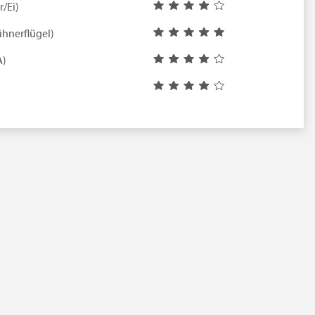
r/Ei)
hnerflügel)
A)