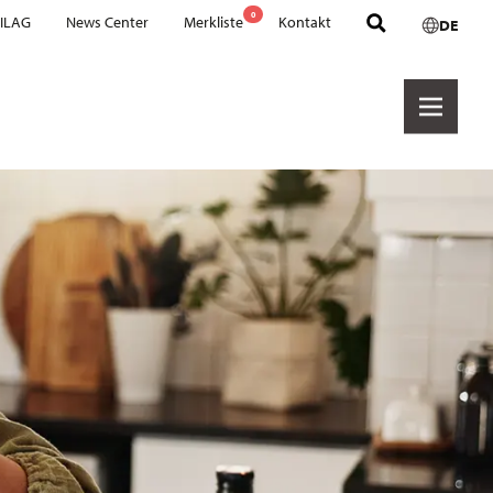
0
 ILAG
News Center
Merkliste
Kontakt
DE
Handel & Marken
Cookware PTFE
Cookware Ceramic
Hexashield