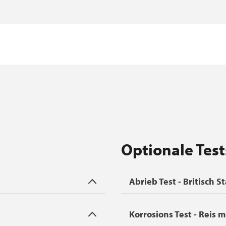
Optionale Test
Abrieb Test - Britisch 
plikation von einem
ILAG Test AA-068
(gem. BS 7
Korrosions Test - Reis 
ntakt geprüft werden. Eine
Scheuerbewegungen