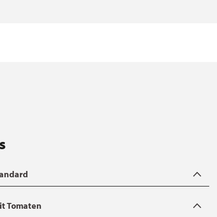
s
Standard
069:1988) - Der Test simuliert die Reinigungs- und
mit Tomaten