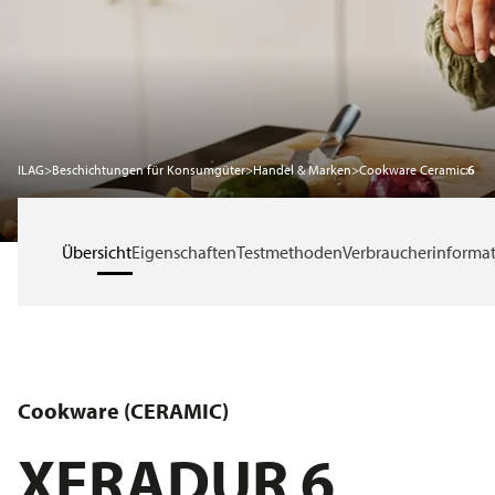
Nachhaltigkeit
Karriere
ILAG
>
Beschichtungen für Konsumgüter
>
Handel & Marken
>
Cookware Ceramic:
6
Service
Übersicht
Eigenschaften
Testmethoden
Verbraucher­informa
News
Über ILAG
Cookware (CERAMIC)
XERADUR 6