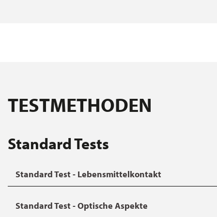
TESTMETHODEN
Standard Tests
Standard Test - Lebensmittelkontakt
ILAG Basis Test
- Jede Antihaftbeschichtung muss nach der Ap
Standard Test - Optische Aspekte
unabhängigen Institut auf die Tauglichkeit für Lebensmittelko