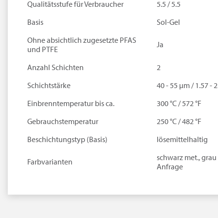
Qualitätsstufe für Verbraucher
5.5 / 5.5
Basis
Sol-Gel
Ohne absichtlich zugesetzte PFAS
Ja
und PTFE
Anzahl Schichten
2
Schichtstärke
40 - 55 µm / 1.57 - 2
Einbrenntemperatur bis ca.
300 °C / 572 °F
Gebrauchstemperatur
250 °C / 482 °F
Beschichtungstyp (Basis)
lösemittelhaltig
schwarz met., grau 
Farbvarianten
Anfrage